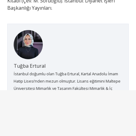
Kitabı (Çev. M. Sofuoğlu). İstanbul: Diyanet İşleri
Başkanlığı Yayınları.
Tuğba Ertural
İstanbul doğumlu olan Tuğba Ertural, Kartal Anadolu İmam
Hatip Lisesi’nden mezun olmuştur. Lisans eğitimini Maltepe
Üniversitesi Mimarlık ve Tasarım Fakültesi Mimarlık & İç
Mimarlık Ortak Programı’nda tamamlayarak İç Mimar
unvanını almıştır. Mezuniyetinin ardından çeşitli özel
şirketlerde mimari ve iç mimari projelerde görev almış;
Beylerbeyi Sarayı Restorasyon Projesi’nde de çalışarak
önemli bir deneyim kazanmıştır. 2025’te kurduğu Balcon
Architecture bünyesinde mesleki çalışmalarını