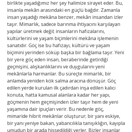
birlikte yaşadığımız her şey halimize sirayet eder. Bu,
insanla mekân arasındaki en güçlü bağdır. Zamanla
insan yaşadığı mekâna benzer, mekân insandan izler
taşır. Mimarlık, sadece barınma ihtiyacını karşılayan
yapılar üretmek değil; insanların hafızalarını,
kültürlerini ve yaşam biçimlerini mekâna işlemenin
sanatıdır. Göç ise bu hafızayı, kültürü ve yaşam
biçimini yerinden söküp başka bir bağlama taşır. Yeni
bir yere göç eden insan, beraberinde getirdiği
geçmişini, alışkanlıklarını ve duygularını yeni
mekânlarla harmanlar. Bu süreçte mimarlık, bir
anlamda yeniden kök salma aracına dönüşür. Göç
edilen yerde kurulan ilk çadırdan inşa edilen kalıcı
konuta, hatta kamusal alanlara kadar her yapı,
göçmenin hem geçmişinden izler taşır hem de yeni
yaşamına dair ipuçları verir. Bu nedenle göç,
mimaride hibrit mekânlar oluşturur; bir yanı eskiye,
bir yanı yeniye bakan, yabancılıkla tanışıklığın, kayıpla
umudun bir arada hissedildiği yerler. Bizler insanlar