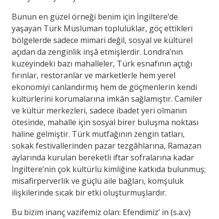
Bunun en güzel örneği benim için İngiltere’de
yaşayan Türk Müslüman topluluklar, göç ettikleri
bölgelerde sadece mimari değil, sosyal ve kültürel
açıdan da zenginlik inşâ etmişlerdir. Londra’nın
kuzeyindeki bazı mahalleler, Türk esnafının açtığı
fırınlar, restoranlar ve marketlerle hem yerel
ekonomiyi canlandırmış hem de göçmenlerin kendi
kültürlerini korumalarına imkân sağlamıştır. Camiler
ve kültür merkezleri, sadece ibadet yeri olmanın
ötesinde, mahalle için sosyal birer buluşma noktası
haline gelmiştir. Türk mutfağının zengin tatları,
sokak festivallerinden pazar tezgâhlarına, Ramazan
aylarında kurulan bereketli iftar sofralarına kadar
İngiltere’nin çok kültürlü kimliğine katkıda bulunmuş;
misafirperverlik ve güçlü aile bağları, komşuluk
ilişkilerinde sıcak bir etki oluşturmuşlardır.
Bu bizim inanç vazifemiz olan: Efendimiz’ in (s.a.v)