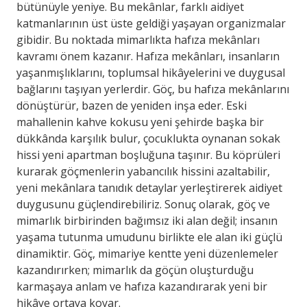
bütünüyle yeniye. Bu mekânlar, farklı aidiyet
katmanlarının üst üste geldiği yaşayan organizmalar
gibidir. Bu noktada mimarlıkta hafıza mekânları
kavramı önem kazanır. Hafıza mekânları, insanların
yaşanmışlıklarını, toplumsal hikâyelerini ve duygusal
bağlarını taşıyan yerlerdir. Göç, bu hafıza mekânlarını
dönüştürür, bazen de yeniden inşa eder. Eski
mahallenin kahve kokusu yeni şehirde başka bir
dükkânda karşılık bulur, çocuklukta oynanan sokak
hissi yeni apartman boşluğuna taşınır. Bu köprüleri
kurarak göçmenlerin yabancılık hissini azaltabilir,
yeni mekânlara tanıdık detaylar yerleştirerek aidiyet
duygusunu güçlendirebiliriz. Sonuç olarak, göç ve
mimarlık birbirinden bağımsız iki alan değil; insanın
yaşama tutunma umudunu birlikte ele alan iki güçlü
dinamiktir. Göç, mimariye kentte yeni düzenlemeler
kazandırırken; mimarlık da göçün oluşturduğu
karmaşaya anlam ve hafıza kazandırarak yeni bir
hikâye ortaya koyar.