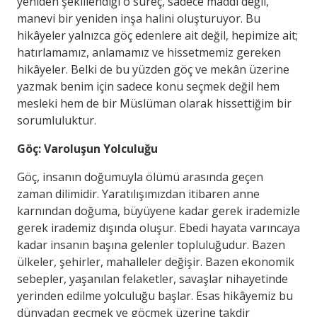
yeniden şekillendiği o süreç, sadece maddi değil,
manevi bir yeniden inşa halini oluşturuyor. Bu
hikâyeler yalnızca göç edenlere ait değil, hepimize ait;
hatırlamamız, anlamamız ve hissetmemiz gereken
hikâyeler. Belki de bu yüzden göç ve mekân üzerine
yazmak benim için sadece konu seçmek değil hem
mesleki hem de bir Müslüman olarak hissettiğim bir
sorumluluktur.
Göç: Varoluşun Yolculuğu
Göç, insanın doğumuyla ölümü arasında geçen
zaman dilimidir. Yaratılışımızdan itibaren anne
karnından doğuma, büyüyene kadar gerek irademizle
gerek irademiz dışında oluşur. Ebedi hayata varıncaya
kadar insanın başına gelenler topluluğudur. Bazen
ülkeler, şehirler, mahalleler değişir. Bazen ekonomik
sebepler, yaşanılan felaketler, savaşlar nihayetinde
yerinden edilme yolculuğu başlar. Esas hikâyemiz bu
dünyadan geçmek ve göçmek üzerine takdir