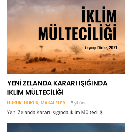
YENİ ZELANDA KARARI IŞIĞINDA
İKLİM MÜLTECİLİĞİ
HUKUK
,
HUKUK
,
MAKALELER
5 yıl önce
Yeni Zelanda Kararı Işığında İklim Mülteciliği