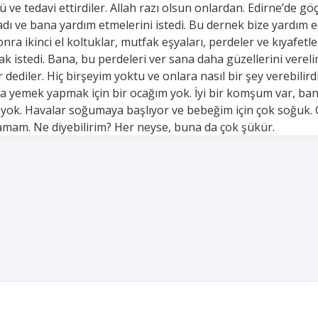
e tedavi ettirdiler. Allah razı olsun onlardan. Edirne’de gö
radı ve bana yardım etmelerini istedi. Bu dernek bize yardı
onra ikinci el koltuklar, mutfak eşyaları, perdeler ve kıyafet
ak istedi. Bana, bu perdeleri ver sana daha güzellerini verel
dediler. Hiç birşeyim yoktu ve onlara nasıl bir şey verebili
ala yemek yapmak için bir ocağım yok. İyi bir komşum var, ba
yok. Havalar soğumaya başlıyor ve bebeğim için çok soğuk.
mam. Ne diyebilirim? Her neyse, buna da çok şükür.