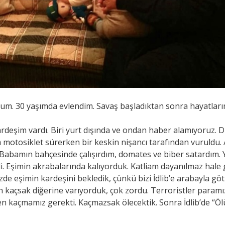
um. 30 yaşımda evlendim. Savaş başladıktan sonra hayatları
deşim vardı. Biri yurt dışında ve ondan haber alamıyoruz. Diğ
im motosiklet sürerken bir keskin nişancı tarafından vuruld
. Babamın bahçesinde çalışırdım, domates ve biber satardım. 
i. Eşimin akrabalarında kalıyorduk. Katliam dayanılmaz hale 
zde eşimin kardeşini bekledik, çünkü bizi İdlib’e arabayla göt
n kaçsak diğerine varıyorduk, çok zordu. Terroristler paramız
 kaçmamız gerekti. Kaçmazsak ölecektik. Sonra İdlib’de “Ölü