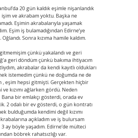
tanbul’da 20 gün kaldık eşimle nişanlandık
m, işim ve akrabam yoktu. Başka ne
lamadı. Eşimin akrabalarıyla yaşamak
dım. Eşim iş bulamadığından Edirne’ye
. Oğlandı. Sonra kızıma hamile kaldım.
a gitmemişim çünkü yakalandı ve geri
ağ’a geri döndüm çünkü bakıma ihtiyacım
dım, akrabalar da kendi kayıtlı oldukları
ermek istemedim çünkü ne doğumda ne de
, eşim hepsi gitmişti. Gerçekten hiçbir
i ve kızımı ağlarken gördü. Neden
 Bana bir emlakçı gösterdi, orada ev
k. 2 odalı bir ev gösterdi, o gün kontratı
Ekmek bulduğumda kendimi değil kızımı
rabalarına açıkladım ve iş bulursam
 3 ay böyle yaşadım. Edirne’de mülteci
ından böbrek rahatsızlığı var.