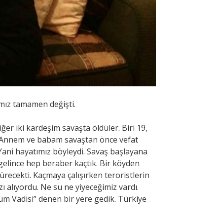
mız tamamen değişti.
er iki kardeşim savaşta öldüler. Biri 19,
u. Annem ve babam savaştan önce vefat
Yani hayatımız böyleydi. Savaş başlayana
gelince hep beraber kaçtık. Bir köyden
ürecekti. Kaçmaya çalışırken teroristlerin
ı alıyordu. Ne su ne yiyeceğimiz vardı.
m Vadisi” denen bir yere gedik. Türkiye