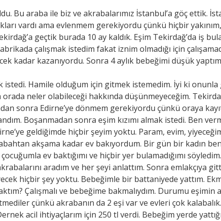
u. Bu araba ile biz ve akrabalarımız İstanbul’a göç ettik. İs
ocukları vardı ama evlenmem gerekiyordu çünkü hiçbir yakını
ekirdağ’a geçtik burada 10 ay kaldık. Eşim Tekirdağ’da iş bu
abrikada çalışmak istedim fakat iznim olmadığı için çalışama
necek kadar kazanıyordu. Sonra 4 aylık bebeğimi düşük yaptım
 istedi. Hamile olduğum için gitmek istemedim. İyi ki onunl
sem orada neler olabileceği hakkında düşünmeyeceğim. Tekird
dan sonra Edirne’ye dönmem gerekiyordu çünkü oraya kayıtlıy
şandım. Boşanmadan sonra eşim kızımı almak istedi. Ben v
ne’ye geldiğimde hiçbir şeyim yoktu. Param, evim, yiyeceğim 
 Sabahtan akşama kadar ev bakıyordum. Bir gün bir kadın ben
 çocuğumla ev baktığımı ve hiçbir yer bulamadığımı söyledim.
akrabalarını aradım ve her şeyi anlattım. Sonra emlakçıya gitti
 yiyecek hiçbir şey yoktu. Bebeğimle bir battaniyede yattım. 
ktım? Çalışmalı ve bebeğime bakmalıydım. Durumu eşimin ak
ediler çünkü akrabanın da 2 eşi var ve evleri çok kalabalık.
ernek acil ihtiyaçlarım için 250 tl verdi. Bebeğim yerde yattığ