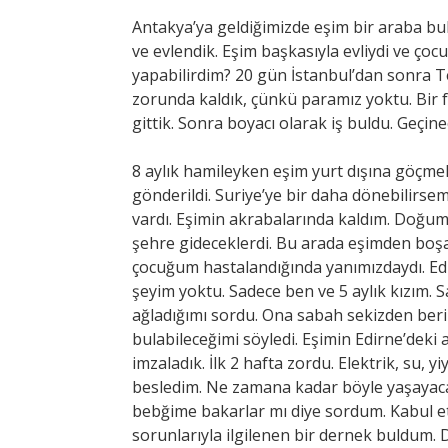
Antakya’ya geldiğimizde eşim bir araba buld
ve evlendik. Eşim başkasıyla evliydi ve ç
yapabilirdim? 20 gün İstanbul’dan sonra T
zorunda kaldık, çünkü paramız yoktu. Bir f
gittik. Sonra boyacı olarak iş buldu. Geçi
8 aylık hamileyken eşim yurt dışına göçmek
gönderildi. Suriye’ye bir daha dönebilir
vardı. Eşimin akrabalarında kaldım. Doğum
şehre gideceklerdi. Bu arada eşimden bo
çocuğum hastalandığında yanımızdaydı. Edir
şeyim yoktu. Sadece ben ve 5 aylık kızım.
ağladığımı sordu. Ona sabah sekizden beri
bulabileceğimi söyledi. Eşimin Edirne’deki 
imzaladık. İlk 2 hafta zordu. Elektrik, su,
besledim. Ne zamana kadar böyle yaşayaca
bebğime bakarlar mı diye sordum. Kabul etm
sorunlarıyla ilgilenen bir dernek buldum. D