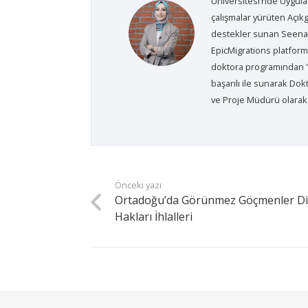
Üniversitesi’nde Uygulam
çalışmalar yürüten Açık
destekler sunan Seena AI
EpicMigrations platform
doktora programından 'Sa
başarılı ile sunarak Do
ve Proje Müdürü olarak
Önceki yazı
Ortadoğu’da Görünmez Göçmenler Diji
Hakları İhlalleri