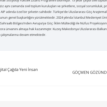
alı Sosyoloji Yüksek Lisans Programını bitirmiştir. 13 yıldır çeşitli sivil to
göz aynı zamanda sivil toplum kuruluşları ve şirketlere, sosyal sorumluluk, 
P adında özel bir şirketin sahibidir. Türkiye’de Uluslararası Göç Araştırmal
unun genel başkanlığını yürütmektedir. 2024 yılında İstanbul Medeniyet Üniv
hraaltı Bölgesi’nden Avrupa’ya Göç: İklim Mülteciliği ile Nüfus Projeksiyonu A
ktora ünvanını almaya hak kazanmıştır. Kuzey Makedonya Uluslararası Balkan
 çalışmalarına devam etmektedir.
tal Çağda Yeni İnsan
GÖÇMEN GÖZÜNDEN
Epic Migrations © 2024. All rights reserved.