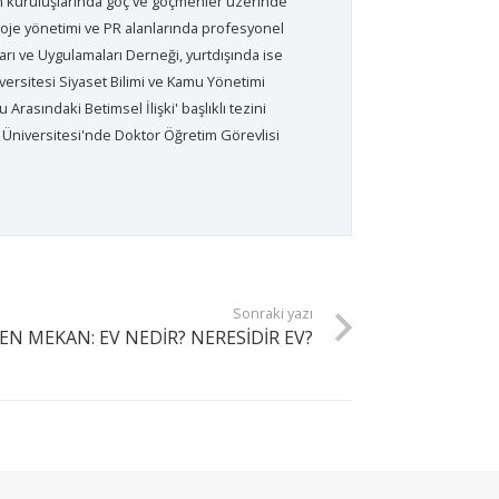
plum kuruluşlarında göç ve göçmenler üzerinde
proje yönetimi ve PR alanlarında profesyonel
arı ve Uygulamaları Derneği, yurtdışında ise
ersitesi Siyaset Bilimi ve Kamu Yönetimi
rasındaki Betimsel İlişki' başlıklı tezini
 Üniversitesi'nde Doktor Öğretim Görevlisi
Sonraki yazı
 MEKAN: EV NEDİR? NERESİDİR EV?