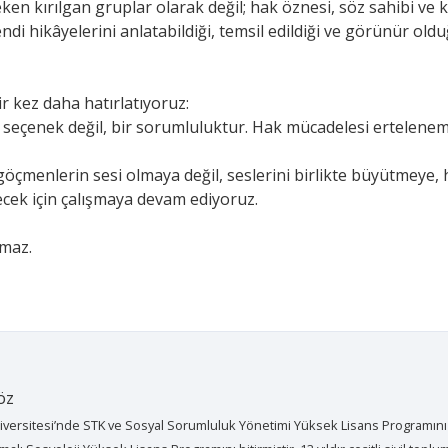
en kırılgan gruplar olarak değil; hak öznesi, söz sahibi ve 
di hikâyelerini anlatabildiği, temsil edildiği ve görünür o
r kez daha hatırlatıyoruz:
ir seçenek değil, bir sorumluluktur. Hak mücadelesi ertelenem
çmenlerin sesi olmaya değil, seslerini birlikte büyütmeye, h
lecek için çalışmaya devam ediyoruz.
ımaz.
öz
niversitesi’nde STK ve Sosyal Sorumluluk Yönetimi Yüksek Lisans Programını v