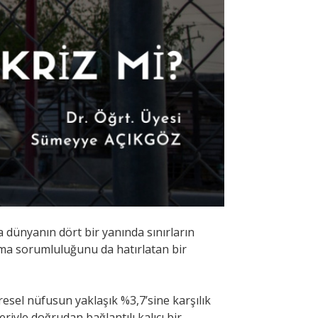
 dünyanın dört bir yanında sınırların
ılma sorumluluğunu da hatırlatan bir
sel nüfusun yaklaşık %3,7’sine karşılık
riyle doğrudan bağlantılı kalıcı bir