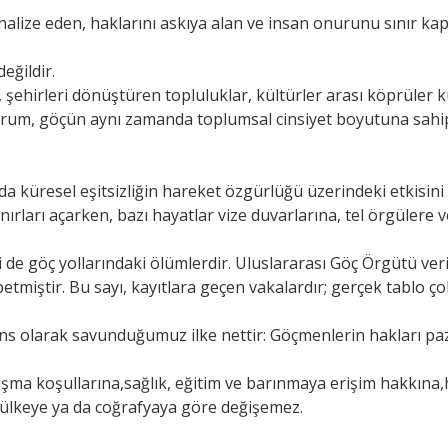
inalize eden, haklarını askıya alan ve insan onurunu sınır kap
eğildir.
 şehirleri dönüştüren topluluklar, kültürler arası köprüler
durum, göçün aynı zamanda toplumsal cinsiyet boyutuna sahi
 küresel eşitsizliğin hareket özgürlüğü üzerindeki etkisin
ınırları açarken, bazı hayatlar vize duvarlarına, tel örgülere
ri de göç yollarındaki ölümlerdir. Uluslararası Göç Örgütü veri
tmiştir. Bu sayı, kayıtlara geçen vakalardır; gerçek tablo ço
ns olarak savunduğumuz ilke nettir: Göçmenlerin hakları pa
ışma koşullarına,sağlık, eğitim ve barınmaya erişim hakkına
 ülkeye ya da coğrafyaya göre değişemez.