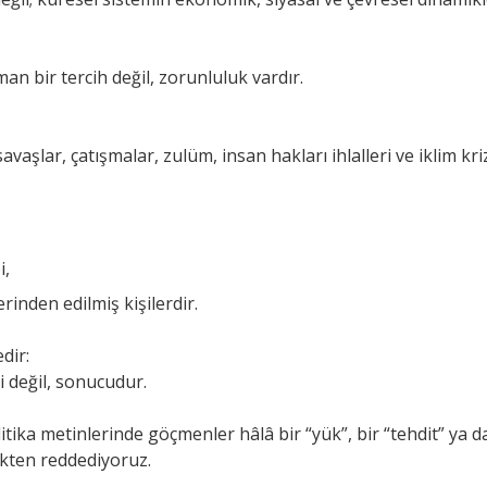
n bir tercih değil, zorunluluk vardır.
vaşlar, çatışmalar, zulüm, insan hakları ihlalleri ve iklim kri
i,
rinden edilmiş kişilerdir.
dir:
 değil, sonucudur.
ka metinlerinde göçmenler hâlâ bir “yük”, bir “tehdit” ya d
ökten reddediyoruz.