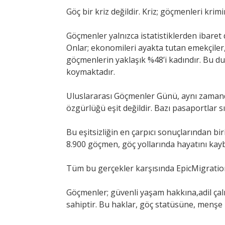
Göç bir kriz değildir. Kriz; göçmenleri krim
Göçmenler yalnızca istatistiklerden ibaret d
Onlar; ekonomileri ayakta tutan emekçiler,
göçmenlerin yaklaşık %48’i kadındır. Bu 
koymaktadır.
Uluslararası Göçmenler Günü, aynı zamanda
özgürlüğü eşit değildir. Bazı pasaportlar s
Bu eşitsizliğin en çarpıcı sonuçlarından bi
8.900 göçmen, göç yollarında hayatını kaybe
Tüm bu gerçekler karşısında EpicMigratio
Göçmenler; güvenli yaşam hakkına,adil çal
sahiptir. Bu haklar, göç statüsüne, menşe