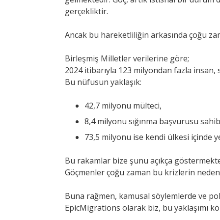
gerçekliktir.
Ancak bu hareketliliğin arkasında çoğu zama
Birleşmiş Milletler verilerine göre;
2024 itibarıyla 123 milyondan fazla insan, sa
Bu nüfusun yaklaşık:
42,7 milyonu mülteci,
8,4 milyonu sığınma başvurusu sahib
73,5 milyonu ise kendi ülkesi içinde ye
Bu rakamlar bize şunu açıkça göstermekte
Göçmenler çoğu zaman bu krizlerin nedeni
Buna rağmen, kamusal söylemlerde ve politi
EpicMigrations olarak biz, bu yaklaşımı k