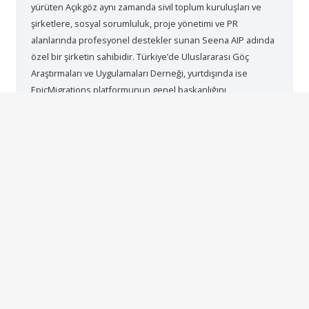
yürüten Açıkgöz aynı zamanda sivil toplum kuruluşları ve
şirketlere, sosyal sorumluluk, proje yönetimi ve PR
alanlarında profesyonel destekler sunan Seena AIP adında
özel bir şirketin sahibidir. Türkiye’de Uluslararası Göç
Araştırmaları ve Uygulamaları Derneği, yurtdışında ise
EpicMigrations platformunun genel başkanlığını
yürütmektedir. 2024 yılında İstanbul Medeniyet Üniversitesi
Siyaset Bilimi ve Kamu Yönetimi doktora programından
'Sahraaltı Bölgesi’nden Avrupa’ya Göç: İklim Mülteciliği ile
Nüfus Projeksiyonu Arasındaki Betimsel İlişki' başlıklı tezini
başarılı ile sunarak Doktora ünvanını almaya hak
kazanmıştır. Kuzey Makedonya Uluslararası Balkan
Üniversitesi'nde Doktor Öğretim Görevlisi ve Proje Müdürü
olarak çalışmalarına devam etmektedir.
Önceki yazı
Sonraki yazı